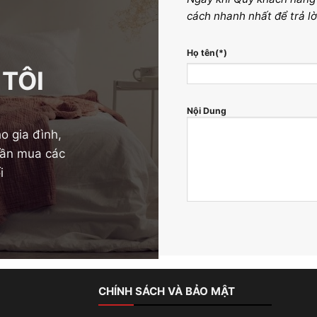
cách nhanh nhất để trả lờ
Họ tên(*)
 TÔI
Nội Dung
o gia đình,
 cần mua các
i
CHÍNH SÁCH VÀ BẢO MẬT