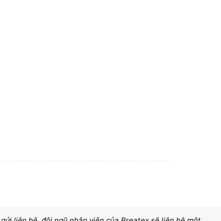
ửi liên hê, đội ngũ nhân viên của Breatex sẽ liên hệ một