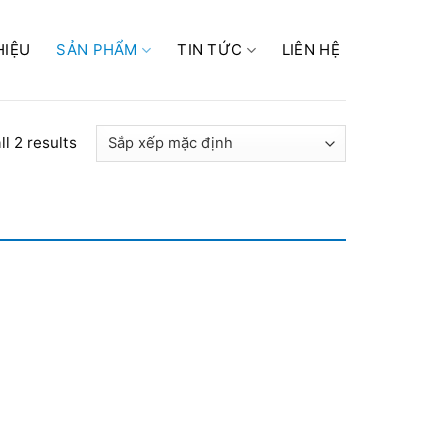
HIỆU
SẢN PHẨM
TIN TỨC
LIÊN HỆ
l 2 results