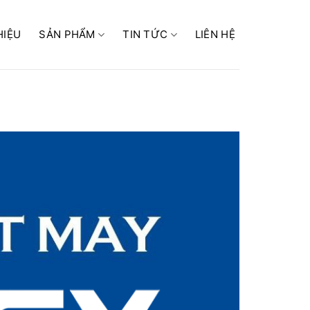
HIỆU
SẢN PHẨM
TIN TỨC
LIÊN HỆ