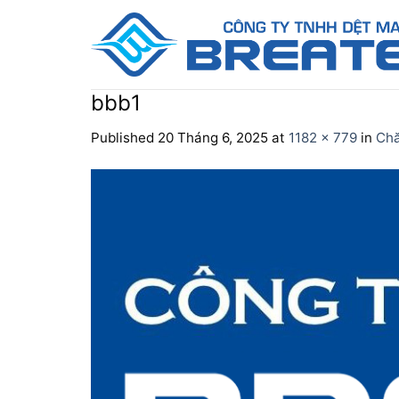
Skip
to
content
bbb1
Published
20 Tháng 6, 2025
at
1182 × 779
in
Chă