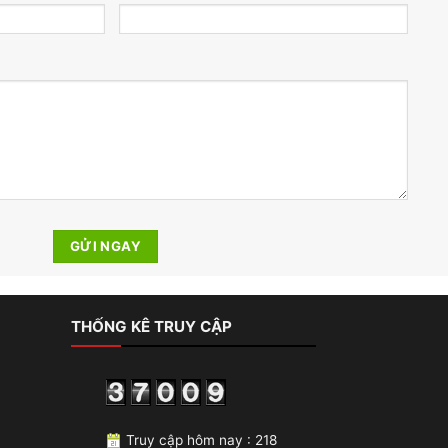
THỐNG KÊ TRUY CẬP
Truy cập hôm nay : 218