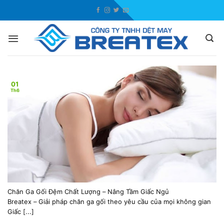
Skip
to
content
01
Th6
Chăn Ga Gối Đệm Chất Lượng – Nâng Tầm Giấc Ngủ
Breatex – Giải pháp chăn ga gối theo yêu cầu của mọi không gian
Giấc [...]