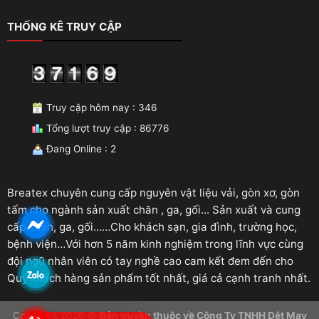
THỐNG KÊ TRUY CẬP
Truy cập hôm nay : 346
Tổng lượt truy cập : 86776
Đang Online : 2
Breatex chuyên cung cấp nguyên vật liệu vải, gòn xơ, gòn
tấm cho ngành sản xuất chăn , ga, gối... Sản xuất và cung
cấp chăn, ga, gối……Cho khách sạn, gia đình, trường học,
bệnh viện…Với hơn 5 năm kinh nghiệm trong lĩnh vực cùng
đội ngũ nhân viên có tay nghề cao cam kết đem đến cho
Quý khách hàng sản phẩm tốt nhất, giá cả cạnh tranh nhất.
Copyright 2026 ©
Bản quyền thuộc về Công Ty TNHH Dệt May