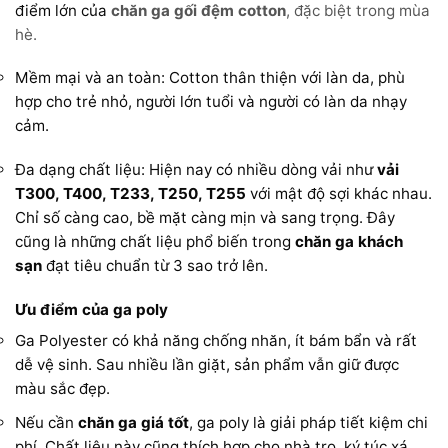
điểm lớn của
chăn ga gối đệm cotton
, đặc biệt trong mùa
hè.
Mềm mại và an toàn: Cotton thân thiện với làn da, phù
hợp cho trẻ nhỏ, người lớn tuổi và người có làn da nhạy
cảm.
Đa dạng chất liệu: Hiện nay có nhiều dòng vải như
vải
T300, T400, T233, T250, T255
với mật độ sợi khác nhau.
Chỉ số càng cao, bề mặt càng mịn và sang trọng. Đây
cũng là những chất liệu phổ biến trong
chăn ga khách
sạn
đạt tiêu chuẩn từ 3 sao trở lên.
Ưu điểm của ga poly
Ga Polyester có khả năng chống nhăn, ít bám bẩn và rất
dễ vệ sinh. Sau nhiều lần giặt, sản phẩm vẫn giữ được
màu sắc đẹp.
Nếu cần
chăn ga giá tốt
, ga poly là giải pháp tiết kiệm chi
phí. Chất liệu này cũng thích hợp cho nhà trọ, ký túc xá