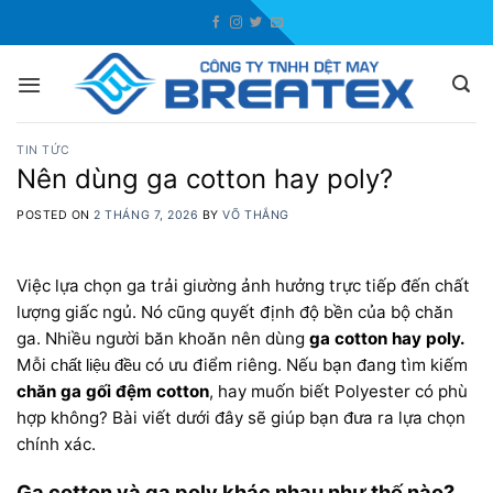
Skip
to
content
TIN TỨC
Nên dùng ga cotton hay poly?
POSTED ON
2 THÁNG 7, 2026
BY
VÕ THẮNG
Việc lựa chọn ga trải giường ảnh hưởng trực tiếp đến chất
lượng giấc ngủ. Nó cũng quyết định độ bền của bộ chăn
ga. Nhiều người băn khoăn nên dùng
ga cotton hay poly.
Mỗi
có ưu điểm riêng. Nếu bạn đang tìm kiếm
chất liệu đều
chăn ga gối đệm cotton
, hay muốn biết Polyester có phù
hợp không? Bài viết dưới đây sẽ giúp bạn đưa ra lựa chọn
chính xác.
Ga cotton và ga poly khác nhau như thế nào?