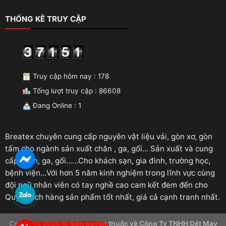
THỐNG KÊ TRUY CẬP
Truy cập hôm nay : 178
Tổng lượt truy cập : 86608
Đang Online : 1
Breatex chuyên cung cấp nguyên vật liệu vải, gòn xơ, gòn
tấm cho ngành sản xuất chăn , ga, gối... Sản xuất và cung
cấp chăn, ga, gối……Cho khách sạn, gia đình, trường học,
bệnh viện…Với hơn 5 năm kinh nghiệm trong lĩnh vực cùng
đội ngũ nhân viên có tay nghề cao cam kết đem đến cho
Quý khách hàng sản phẩm tốt nhất, giá cả cạnh tranh nhất.
Copyright 2026 ©
Bản quyền thuộc về Công Ty TNHH Dệt May