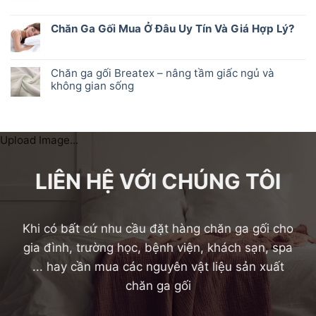
Chăn Ga Gối Mua Ở Đâu Uy Tín Và Giá Hợp Lý?
Chăn ga gối Breatex – nâng tầm giấc ngủ và
không gian sống
Upload Image...
LIÊN HỆ VỚI CHÚNG TÔI
Khi có bất cứ nhu cầu đặt hàng chăn ga gối cho
gia đình, trường học, bệnh viện, khách sạn, spa
... hay cần mua các nguyên vật liệu sản xuất
chăn ga gối